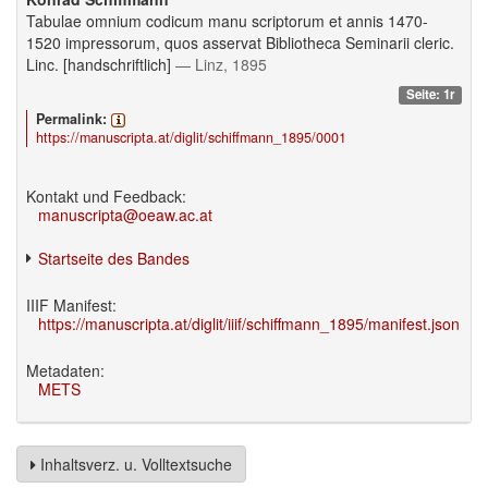
Tabulae omnium codicum manu scriptorum et annis 1470-
1520 impressorum, quos asservat Bibliotheca Seminarii cleric.
Linc. [handschriftlich]
— Linz, 1895
Seite: 1r
Permalink:
https://manuscripta.at/diglit/schiffmann_1895/0001
Kontakt und Feedback:
manuscripta@oeaw.ac.at
Startseite des Bandes
IIIF Manifest:
https://manuscripta.at/diglit/iiif/schiffmann_1895/manifest.json
Metadaten:
METS
Inhaltsverz. u. Volltextsuche