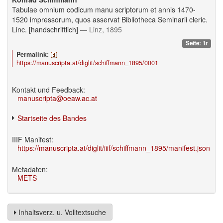
Tabulae omnium codicum manu scriptorum et annis 1470-
1520 impressorum, quos asservat Bibliotheca Seminarii cleric.
Linc. [handschriftlich]
— Linz, 1895
Seite: 1r
Permalink:
https://manuscripta.at/diglit/schiffmann_1895/0001
Kontakt und Feedback:
manuscripta@oeaw.ac.at
Startseite des Bandes
IIIF Manifest:
https://manuscripta.at/diglit/iiif/schiffmann_1895/manifest.json
Metadaten:
METS
Inhaltsverz. u. Volltextsuche