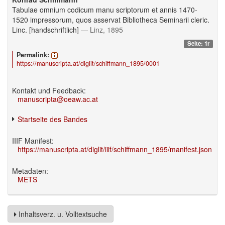
Tabulae omnium codicum manu scriptorum et annis 1470-
1520 impressorum, quos asservat Bibliotheca Seminarii cleric.
Linc. [handschriftlich]
— Linz, 1895
Seite: 1r
Permalink:
https://manuscripta.at/diglit/schiffmann_1895/0001
Kontakt und Feedback:
manuscripta@oeaw.ac.at
Startseite des Bandes
IIIF Manifest:
https://manuscripta.at/diglit/iiif/schiffmann_1895/manifest.json
Metadaten:
METS
Inhaltsverz. u. Volltextsuche