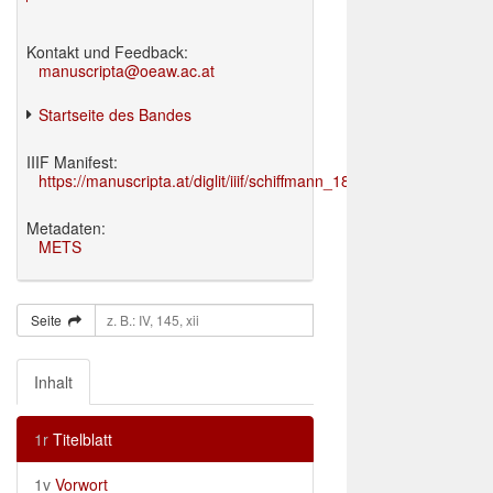
Kontakt und Feedback:
manuscripta@oeaw.ac.at
Startseite des Bandes
IIIF Manifest:
https://manuscripta.at/diglit/iiif/schiffmann_1895/manifest.json
Metadaten:
METS
Seite
Inhalt
1r
Titelblatt
1v
Vorwort