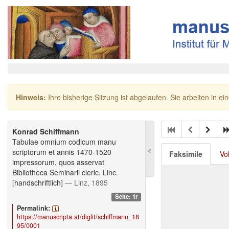
Hinweis:
Ihre bisherige Sitzung ist abgelaufen. Sie arbeiten in ei
Konrad Schiffmann
Tabulae omnium codicum manu
scriptorum et annis 1470-1520
Faksimile
Vo
impressorum, quos asservat
Bibliotheca Seminarii cleric. Linc.
[handschriftlich]
— Linz, 1895
Seite: 1r
Permalink:
https://manuscripta.at/diglit/schiffmann_18
95/0001