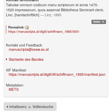
Tabulae omnium codicum manu scriptorum et annis 1470-
1520 impressorum, quos asservat Bibliotheca Seminarii cleric.
Linc. [handschriftlich]
— Linz, 1895
Seite: 1r
Permalink:
https://manuscripta.at/diglit/schiffmann_1895/0001
Kontakt und Feedback:
manuscripta@oeaw.ac.at
Startseite des Bandes
IIIF Manifest:
https://manuscripta.at/diglit/iiif/schiffmann_1895/manifest.json
Metadaten:
METS
Inhaltsverz. u. Volltextsuche