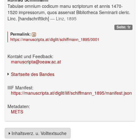
Tabulae omnium codicum manu scriptorum et annis 1470-
1520 impressorum, quos asservat Bibliotheca Seminarii cleric.
Linc. [handschriftlich]
— Linz, 1895
Seite: 1r
Permalink:
https://manuscripta.at/diglit/schiffmann_1895/0001
Kontakt und Feedback:
manuscripta@oeaw.ac.at
Startseite des Bandes
IIIF Manifest:
https://manuscripta.at/diglit/iiif/schiffmann_1895/manifest.json
Metadaten:
METS
Inhaltsverz. u. Volltextsuche