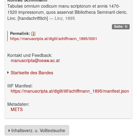
Tabulae omnium codicum manu scriptorum et annis 1470-
1520 impressorum, quos asservat Bibliotheca Seminarii cleric.
Linc. [handschriftlich]
— Linz, 1895
Seite: 1r
Permalink:
https://manuscripta.at/diglit/schiffmann_1895/0001
Kontakt und Feedback:
manuscripta@oeaw.ac.at
Startseite des Bandes
IIIF Manifest:
https://manuscripta.at/diglit/iiif/schiffmann_1895/manifest.json
Metadaten:
METS
Inhaltsverz. u. Volltextsuche