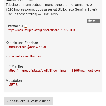
Tabulae omnium codicum manu scriptorum et annis 1470-
1520 impressorum, quos asservat Bibliotheca Seminarii cleric.
Linc. [handschriftlich]
— Linz, 1895
Seite: 1r
Permalink:
https://manuscripta.at/diglit/schiffmann_1895/0001
Kontakt und Feedback:
manuscripta@oeaw.ac.at
Startseite des Bandes
IIIF Manifest:
https://manuscripta.at/diglit/iiif/schiffmann_1895/manifest.json
Metadaten:
METS
Inhaltsverz. u. Volltextsuche