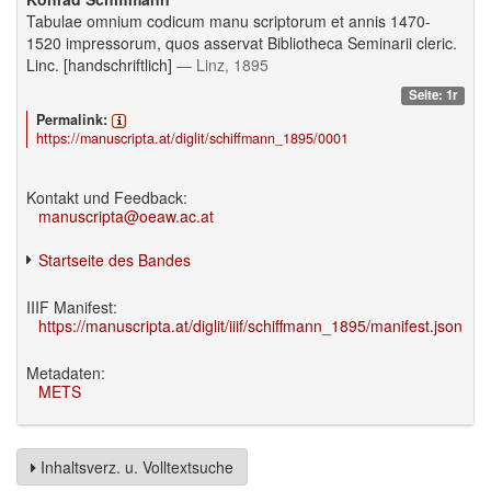
Tabulae omnium codicum manu scriptorum et annis 1470-
1520 impressorum, quos asservat Bibliotheca Seminarii cleric.
Linc. [handschriftlich]
— Linz, 1895
Seite: 1r
Permalink:
https://manuscripta.at/diglit/schiffmann_1895/0001
Kontakt und Feedback:
manuscripta@oeaw.ac.at
Startseite des Bandes
IIIF Manifest:
https://manuscripta.at/diglit/iiif/schiffmann_1895/manifest.json
Metadaten:
METS
Inhaltsverz. u. Volltextsuche