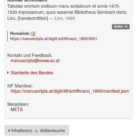
Tabulae omnium codicum manu scriptorum et annis 1470-
1520 impressorum, quos asservat Bibliotheca Seminarii cleric.
Linc. [handschriftlich]
— Linz, 1895
Seite: 1r
Permalink:
https://manuscripta.at/diglit/schiffmann_1895/0001
Kontakt und Feedback:
manuscripta@oeaw.ac.at
Startseite des Bandes
IIIF Manifest:
https://manuscripta.at/diglit/iiif/schiffmann_1895/manifest.json
Metadaten:
METS
Inhaltsverz. u. Volltextsuche