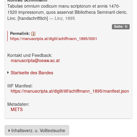
Tabulae omnium codicum manu scriptorum et annis 1470-
1520 impressorum, quos asservat Bibliotheca Seminarii cleric.
Linc. [handschriftlich]
— Linz, 1895
Seite: 1r
Permalink:
https://manuscripta.at/diglit/schiffmann_1895/0001
Kontakt und Feedback:
manuscripta@oeaw.ac.at
Startseite des Bandes
IIIF Manifest:
https://manuscripta.at/diglit/iiif/schiffmann_1895/manifest.json
Metadaten:
METS
Inhaltsverz. u. Volltextsuche