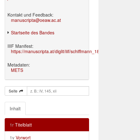
Kontakt und Feedback:
manuscripta@oeaw.ac.at
Startseite des Bandes
IIIF Manifest:
https://manuscripta.at/diglit/iiif/schiffmann_1895/manifest.json
Metadaten:
METS
Seite
Inhalt
1r
Titelblatt
1v
Vorwort