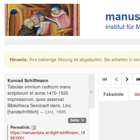
Hinweis:
Ihre bisherige Sitzung ist abgelaufen. Sie arbeiten in ei
Konrad Schiffmann
Tabulae omnium codicum manu
scriptorum et annis 1470-1520
Faksimile
Vo
impressorum, quos asservat
Bibliotheca Seminarii cleric. Linc.
[handschriftlich]
— Linz, 1895
Seite: 1r
Permalink:
https://manuscripta.at/diglit/schiffmann_18
95/0001