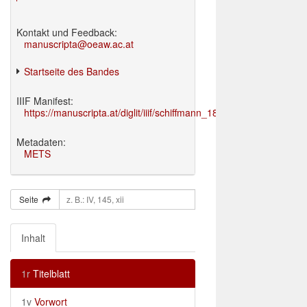
Kontakt und Feedback:
manuscripta@oeaw.ac.at
Startseite des Bandes
IIIF Manifest:
https://manuscripta.at/diglit/iiif/schiffmann_1895/manifest.json
Metadaten:
METS
Seite
Inhalt
1r
Titelblatt
1v
Vorwort