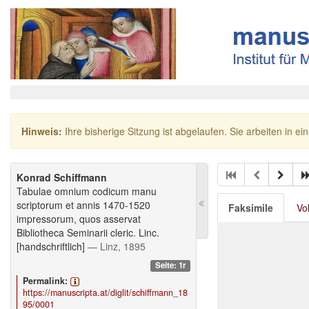
Hinweis:
Ihre bisherige Sitzung ist abgelaufen. Sie arbeiten in ei
Konrad Schiffmann
Tabulae omnium codicum manu
scriptorum et annis 1470-1520
Faksimile
Vo
impressorum, quos asservat
Bibliotheca Seminarii cleric. Linc.
[handschriftlich]
— Linz, 1895
Seite: 1r
Permalink:
https://manuscripta.at/diglit/schiffmann_18
95/0001