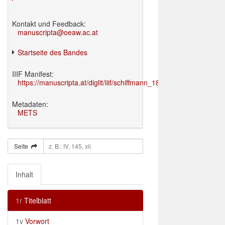
Kontakt und Feedback:
manuscripta@oeaw.ac.at
Startseite des Bandes
IIIF Manifest:
https://manuscripta.at/diglit/iiif/schiffmann_1895/manifest.json
Metadaten:
METS
Seite
Inhalt
1r
Titelblatt
1v
Vorwort