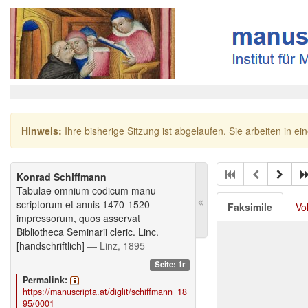
Hinweis:
Ihre bisherige Sitzung ist abgelaufen. Sie arbeiten in ei
Konrad Schiffmann
Tabulae omnium codicum manu
scriptorum et annis 1470-1520
Faksimile
Vo
impressorum, quos asservat
Bibliotheca Seminarii cleric. Linc.
[handschriftlich]
— Linz, 1895
Seite: 1r
Permalink:
https://manuscripta.at/diglit/schiffmann_18
95/0001