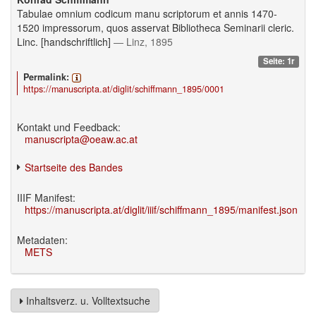
Tabulae omnium codicum manu scriptorum et annis 1470-
1520 impressorum, quos asservat Bibliotheca Seminarii cleric.
Linc. [handschriftlich]
— Linz, 1895
Seite: 1r
Permalink:
https://manuscripta.at/diglit/schiffmann_1895/0001
Kontakt und Feedback:
manuscripta@oeaw.ac.at
Startseite des Bandes
IIIF Manifest:
https://manuscripta.at/diglit/iiif/schiffmann_1895/manifest.json
Metadaten:
METS
Inhaltsverz. u. Volltextsuche