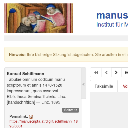
Hinweis:
Ihre bisherige Sitzung ist abgelaufen. Sie arbeiten in ei
Konrad Schiffmann
Tabulae omnium codicum manu
scriptorum et annis 1470-1520
Faksimile
Vo
impressorum, quos asservat
Bibliotheca Seminarii cleric. Linc.
[handschriftlich]
— Linz, 1895
Seite: 1r
Permalink:
https://manuscripta.at/diglit/schiffmann_18
95/0001