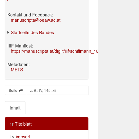
Kontakt und Feedback:
manuscripta@oeaw.ac.at
Startseite des Bandes
IIIF Manifest:
https://manuscripta.at/diglit/iiif/schiffmann_1895/manifest.json
Metadaten:
METS
Seite
Inhalt
1r
Titelblatt
1v
Vorwort