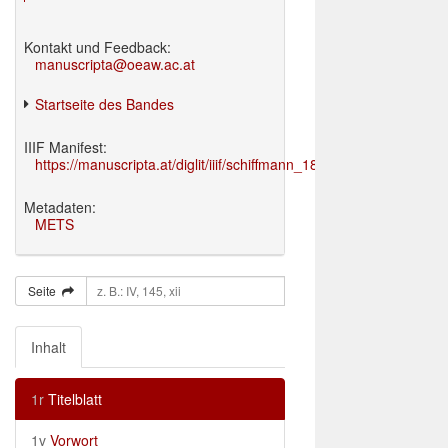
Kontakt und Feedback:
manuscripta@oeaw.ac.at
Startseite des Bandes
IIIF Manifest:
https://manuscripta.at/diglit/iiif/schiffmann_1895/manifest.json
Metadaten:
METS
Seite
Inhalt
1r
Titelblatt
1v
Vorwort