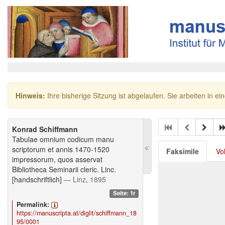
Hinweis:
Ihre bisherige Sitzung ist abgelaufen. Sie arbeiten in ei
Konrad Schiffmann
Tabulae omnium codicum manu
scriptorum et annis 1470-1520
Faksimile
Vo
impressorum, quos asservat
Bibliotheca Seminarii cleric. Linc.
[handschriftlich]
— Linz, 1895
Seite: 1r
Permalink:
https://manuscripta.at/diglit/schiffmann_18
95/0001