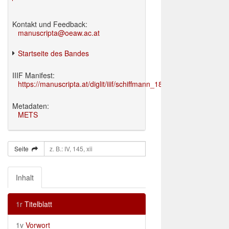
Kontakt und Feedback:
manuscripta@oeaw.ac.at
Startseite des Bandes
IIIF Manifest:
https://manuscripta.at/diglit/iiif/schiffmann_1895/manifest.json
Metadaten:
METS
Seite
Inhalt
1r
Titelblatt
1v
Vorwort