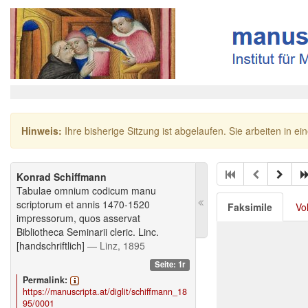
Hinweis:
Ihre bisherige Sitzung ist abgelaufen. Sie arbeiten in ei
Konrad Schiffmann
Tabulae omnium codicum manu
scriptorum et annis 1470-1520
Faksimile
Vo
impressorum, quos asservat
Bibliotheca Seminarii cleric. Linc.
[handschriftlich]
— Linz, 1895
Seite: 1r
Permalink:
https://manuscripta.at/diglit/schiffmann_18
95/0001