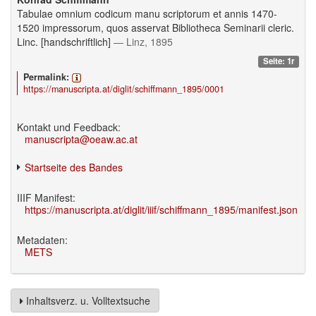
Tabulae omnium codicum manu scriptorum et annis 1470-
1520 impressorum, quos asservat Bibliotheca Seminarii cleric.
Linc. [handschriftlich]
— Linz, 1895
Seite: 1r
Permalink:
https://manuscripta.at/diglit/schiffmann_1895/0001
Kontakt und Feedback:
manuscripta@oeaw.ac.at
Startseite des Bandes
IIIF Manifest:
https://manuscripta.at/diglit/iiif/schiffmann_1895/manifest.json
Metadaten:
METS
Inhaltsverz. u. Volltextsuche