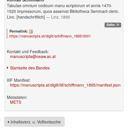
Tabulae omnium codicum manu scriptorum et annis 1470-
1520 impressorum, quos asservat Bibliotheca Seminarii cleric.
Linc. [handschriftlich]
— Linz, 1895
Seite: 1r
Permalink:
https://manuscripta.at/diglit/schiffmann_1895/0001
Kontakt und Feedback:
manuscripta@oeaw.ac.at
Startseite des Bandes
IIIF Manifest:
https://manuscripta.at/diglit/iiif/schiffmann_1895/manifest.json
Metadaten:
METS
Inhaltsverz. u. Volltextsuche