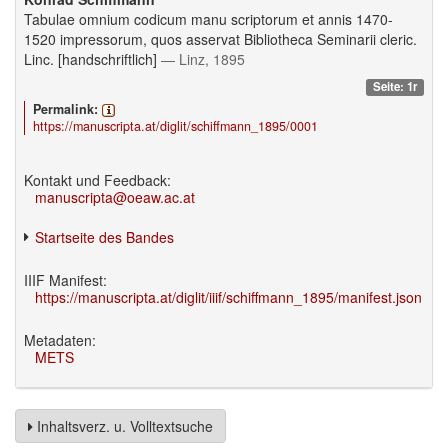
Tabulae omnium codicum manu scriptorum et annis 1470-
1520 impressorum, quos asservat Bibliotheca Seminarii cleric.
Linc. [handschriftlich]
— Linz, 1895
Seite: 1r
Permalink:
https://manuscripta.at/diglit/schiffmann_1895/0001
Kontakt und Feedback:
manuscripta@oeaw.ac.at
Startseite des Bandes
IIIF Manifest:
https://manuscripta.at/diglit/iiif/schiffmann_1895/manifest.json
Metadaten:
METS
Inhaltsverz. u. Volltextsuche