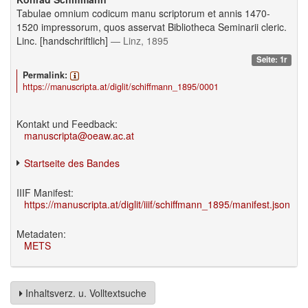
Tabulae omnium codicum manu scriptorum et annis 1470-
1520 impressorum, quos asservat Bibliotheca Seminarii cleric.
Linc. [handschriftlich]
— Linz, 1895
Seite: 1r
Permalink:
https://manuscripta.at/diglit/schiffmann_1895/0001
Kontakt und Feedback:
manuscripta@oeaw.ac.at
Startseite des Bandes
IIIF Manifest:
https://manuscripta.at/diglit/iiif/schiffmann_1895/manifest.json
Metadaten:
METS
Inhaltsverz. u. Volltextsuche