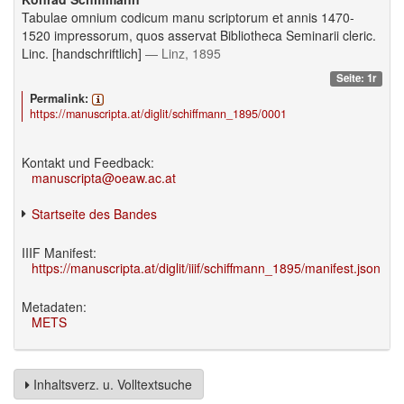
Tabulae omnium codicum manu scriptorum et annis 1470-
1520 impressorum, quos asservat Bibliotheca Seminarii cleric.
Linc. [handschriftlich]
— Linz, 1895
Seite: 1r
Permalink:
https://manuscripta.at/diglit/schiffmann_1895/0001
Kontakt und Feedback:
manuscripta@oeaw.ac.at
Startseite des Bandes
IIIF Manifest:
https://manuscripta.at/diglit/iiif/schiffmann_1895/manifest.json
Metadaten:
METS
Inhaltsverz. u. Volltextsuche