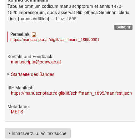
Tabulae omnium codicum manu scriptorum et annis 1470-
1520 impressorum, quos asservat Bibliotheca Seminarii cleric.
Linc. [handschriftlich]
— Linz, 1895
Seite: 1r
Permalink:
https://manuscripta.at/diglit/schiffmann_1895/0001
Kontakt und Feedback:
manuscripta@oeaw.ac.at
Startseite des Bandes
IIIF Manifest:
https://manuscripta.at/diglit/iiif/schiffmann_1895/manifest.json
Metadaten:
METS
Inhaltsverz. u. Volltextsuche