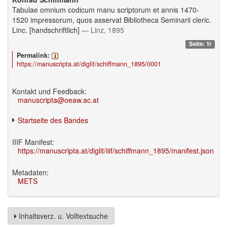
Tabulae omnium codicum manu scriptorum et annis 1470-
1520 impressorum, quos asservat Bibliotheca Seminarii cleric.
Linc. [handschriftlich]
— Linz, 1895
Seite: 1r
Permalink:
https://manuscripta.at/diglit/schiffmann_1895/0001
Kontakt und Feedback:
manuscripta@oeaw.ac.at
Startseite des Bandes
IIIF Manifest:
https://manuscripta.at/diglit/iiif/schiffmann_1895/manifest.json
Metadaten:
METS
Inhaltsverz. u. Volltextsuche