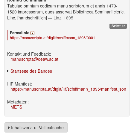
Tabulae omnium codicum manu scriptorum et annis 1470-
1520 impressorum, quos asservat Bibliotheca Seminarii cleric.
Linc. [handschriftlich]
— Linz, 1895
Seite: 1r
Permalink:
https://manuscripta.at/diglit/schiffmann_1895/0001
Kontakt und Feedback:
manuscripta@oeaw.ac.at
Startseite des Bandes
IIIF Manifest:
https://manuscripta.at/diglit/iiif/schiffmann_1895/manifest.json
Metadaten:
METS
Inhaltsverz. u. Volltextsuche