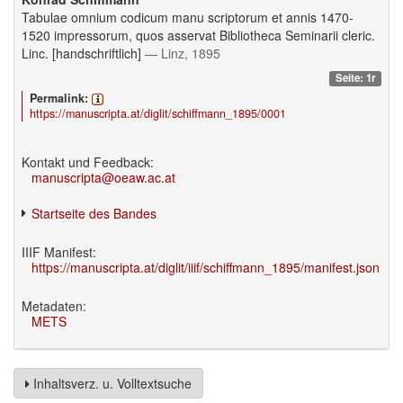
Tabulae omnium codicum manu scriptorum et annis 1470-
1520 impressorum, quos asservat Bibliotheca Seminarii cleric.
Linc. [handschriftlich]
— Linz, 1895
Seite: 1r
Permalink:
https://manuscripta.at/diglit/schiffmann_1895/0001
Kontakt und Feedback:
manuscripta@oeaw.ac.at
Startseite des Bandes
IIIF Manifest:
https://manuscripta.at/diglit/iiif/schiffmann_1895/manifest.json
Metadaten:
METS
Inhaltsverz. u. Volltextsuche