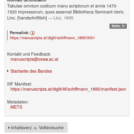
Tabulae omnium codicum manu scriptorum et annis 1470-
1520 impressorum, quos asservat Bibliotheca Seminarii cleric.
Linc. [handschriftlich]
— Linz, 1895
Seite: 1r
Permalink:
https://manuscripta.at/diglit/schiffmann_1895/0001
Kontakt und Feedback:
manuscripta@oeaw.ac.at
Startseite des Bandes
IIIF Manifest:
https://manuscripta.at/diglit/iiif/schiffmann_1895/manifest.json
Metadaten:
METS
Inhaltsverz. u. Volltextsuche