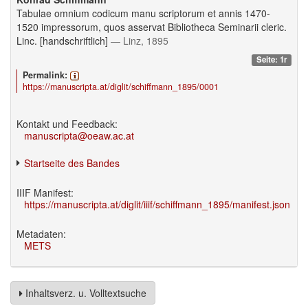
Tabulae omnium codicum manu scriptorum et annis 1470-
1520 impressorum, quos asservat Bibliotheca Seminarii cleric.
Linc. [handschriftlich]
— Linz, 1895
Seite: 1r
Permalink:
https://manuscripta.at/diglit/schiffmann_1895/0001
Kontakt und Feedback:
manuscripta@oeaw.ac.at
Startseite des Bandes
IIIF Manifest:
https://manuscripta.at/diglit/iiif/schiffmann_1895/manifest.json
Metadaten:
METS
Inhaltsverz. u. Volltextsuche