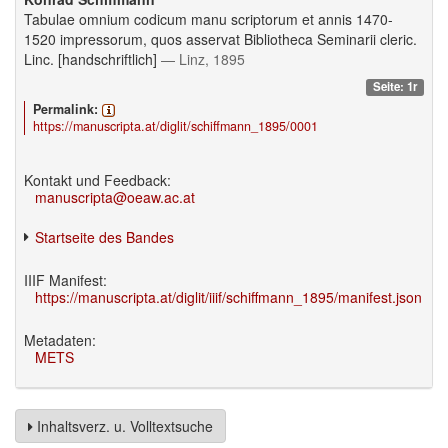
Tabulae omnium codicum manu scriptorum et annis 1470-
1520 impressorum, quos asservat Bibliotheca Seminarii cleric.
Linc. [handschriftlich]
— Linz, 1895
Seite: 1r
Permalink:
https://manuscripta.at/diglit/schiffmann_1895/0001
Kontakt und Feedback:
manuscripta@oeaw.ac.at
Startseite des Bandes
IIIF Manifest:
https://manuscripta.at/diglit/iiif/schiffmann_1895/manifest.json
Metadaten:
METS
Inhaltsverz. u. Volltextsuche