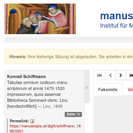
Hinweis:
Ihre bisherige Sitzung ist abgelaufen. Sie arbeiten in ei
Konrad Schiffmann
Tabulae omnium codicum manu
scriptorum et annis 1470-1520
Faksimile
Vo
impressorum, quos asservat
Bibliotheca Seminarii cleric. Linc.
[handschriftlich]
— Linz, 1895
Seite: 1r
Permalink:
https://manuscripta.at/diglit/schiffmann_18
95/0001