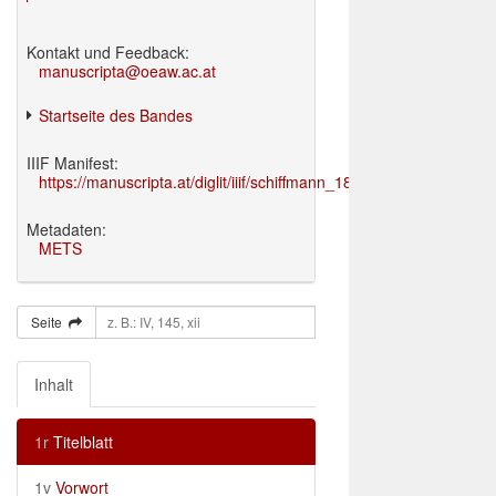
Kontakt und Feedback:
manuscripta@oeaw.ac.at
Startseite des Bandes
IIIF Manifest:
https://manuscripta.at/diglit/iiif/schiffmann_1895/manifest.json
Metadaten:
METS
Seite
Inhalt
1r
Titelblatt
1v
Vorwort