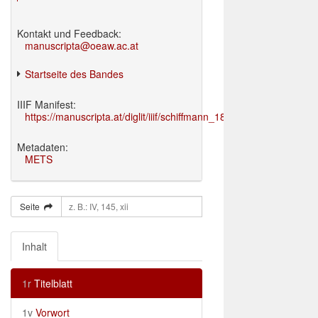
Kontakt und Feedback:
manuscripta@oeaw.ac.at
Startseite des Bandes
IIIF Manifest:
https://manuscripta.at/diglit/iiif/schiffmann_1895/manifest.json
Metadaten:
METS
Seite
Inhalt
1r
Titelblatt
1v
Vorwort