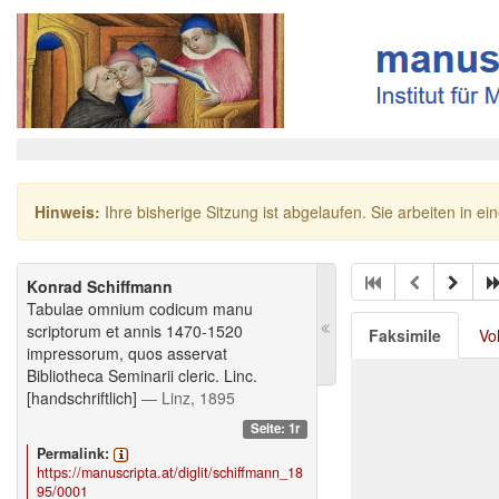
Hinweis:
Ihre bisherige Sitzung ist abgelaufen. Sie arbeiten in ei
Konrad Schiffmann
Tabulae omnium codicum manu
scriptorum et annis 1470-1520
Faksimile
Vo
impressorum, quos asservat
Bibliotheca Seminarii cleric. Linc.
[handschriftlich]
— Linz, 1895
Seite: 1r
Permalink:
https://manuscripta.at/diglit/schiffmann_18
95/0001