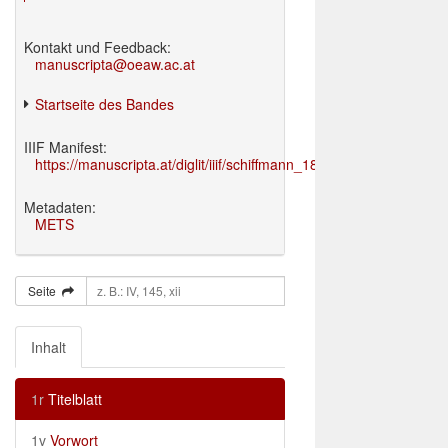
Kontakt und Feedback:
manuscripta@oeaw.ac.at
Startseite des Bandes
IIIF Manifest:
https://manuscripta.at/diglit/iiif/schiffmann_1895/manifest.json
Metadaten:
METS
Seite
Inhalt
1r
Titelblatt
1v
Vorwort