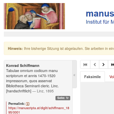
Hinweis:
Ihre bisherige Sitzung ist abgelaufen. Sie arbeiten in ei
Konrad Schiffmann
Tabulae omnium codicum manu
scriptorum et annis 1470-1520
Faksimile
Vo
impressorum, quos asservat
Bibliotheca Seminarii cleric. Linc.
[handschriftlich]
— Linz, 1895
Seite: 1r
Permalink:
https://manuscripta.at/diglit/schiffmann_18
95/0001