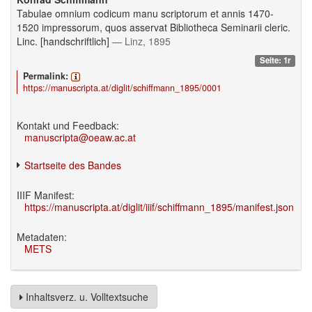
Tabulae omnium codicum manu scriptorum et annis 1470-
1520 impressorum, quos asservat Bibliotheca Seminarii cleric.
Linc. [handschriftlich]
— Linz, 1895
Seite: 1r
Permalink:
https://manuscripta.at/diglit/schiffmann_1895/0001
Kontakt und Feedback:
manuscripta@oeaw.ac.at
Startseite des Bandes
IIIF Manifest:
https://manuscripta.at/diglit/iiif/schiffmann_1895/manifest.json
Metadaten:
METS
Inhaltsverz. u. Volltextsuche