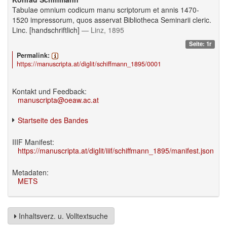
Tabulae omnium codicum manu scriptorum et annis 1470-
1520 impressorum, quos asservat Bibliotheca Seminarii cleric.
Linc. [handschriftlich]
— Linz, 1895
Seite: 1r
Permalink:
https://manuscripta.at/diglit/schiffmann_1895/0001
Kontakt und Feedback:
manuscripta@oeaw.ac.at
Startseite des Bandes
IIIF Manifest:
https://manuscripta.at/diglit/iiif/schiffmann_1895/manifest.json
Metadaten:
METS
Inhaltsverz. u. Volltextsuche