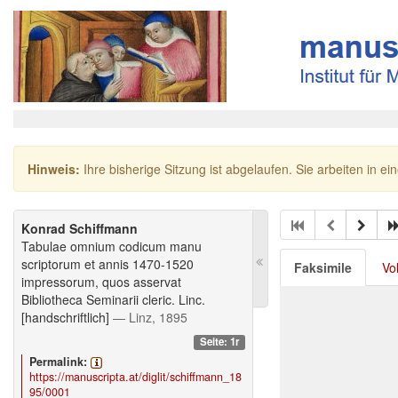
Hinweis:
Ihre bisherige Sitzung ist abgelaufen. Sie arbeiten in ei
Konrad Schiffmann
Tabulae omnium codicum manu
scriptorum et annis 1470-1520
Faksimile
Vo
impressorum, quos asservat
Bibliotheca Seminarii cleric. Linc.
[handschriftlich]
— Linz, 1895
Seite: 1r
Permalink:
https://manuscripta.at/diglit/schiffmann_18
95/0001