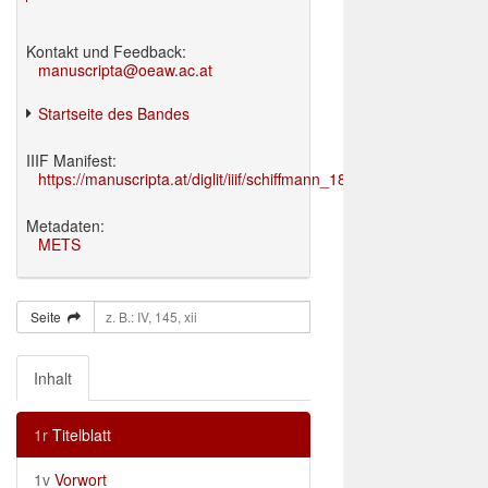
Kontakt und Feedback:
manuscripta@oeaw.ac.at
Startseite des Bandes
IIIF Manifest:
https://manuscripta.at/diglit/iiif/schiffmann_1895/manifest.json
Metadaten:
METS
Seite
Inhalt
1r
Titelblatt
1v
Vorwort