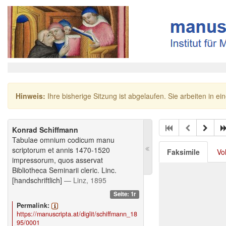
Hinweis:
Ihre bisherige Sitzung ist abgelaufen. Sie arbeiten in ei
Konrad Schiffmann
Tabulae omnium codicum manu
scriptorum et annis 1470-1520
Faksimile
Vo
impressorum, quos asservat
Bibliotheca Seminarii cleric. Linc.
[handschriftlich]
— Linz, 1895
Seite: 1r
Permalink:
https://manuscripta.at/diglit/schiffmann_18
95/0001