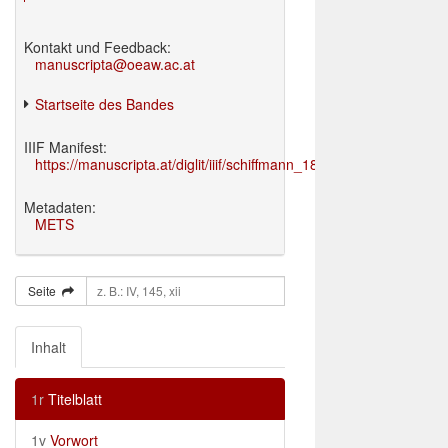
Kontakt und Feedback:
manuscripta@oeaw.ac.at
Startseite des Bandes
IIIF Manifest:
https://manuscripta.at/diglit/iiif/schiffmann_1895/manifest.json
Metadaten:
METS
Seite
Inhalt
1r
Titelblatt
1v
Vorwort