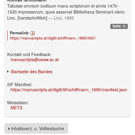
Tabulae omnium codicum manu scriptorum et annis 1470-
1520 impressorum, quos asservat Bibliotheca Seminarii cleric.
Linc. [handschriftlich]
— Linz, 1895
Seite: 1r
Permalink:
https://manuscripta.at/diglit/schiffmann_1895/0001
Kontakt und Feedback:
manuscripta@oeaw.ac.at
Startseite des Bandes
IIIF Manifest:
https://manuscripta.at/diglit/iiif/schiffmann_1895/manifest.json
Metadaten:
METS
Inhaltsverz. u. Volltextsuche