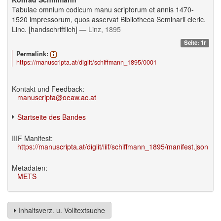
Tabulae omnium codicum manu scriptorum et annis 1470-
1520 impressorum, quos asservat Bibliotheca Seminarii cleric.
Linc. [handschriftlich]
— Linz, 1895
Seite: 1r
Permalink:
https://manuscripta.at/diglit/schiffmann_1895/0001
Kontakt und Feedback:
manuscripta@oeaw.ac.at
Startseite des Bandes
IIIF Manifest:
https://manuscripta.at/diglit/iiif/schiffmann_1895/manifest.json
Metadaten:
METS
Inhaltsverz. u. Volltextsuche