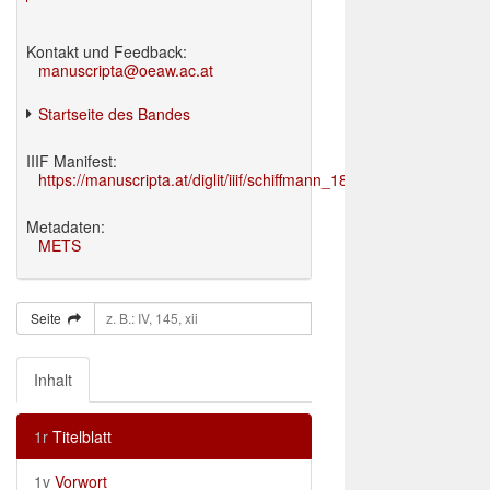
Kontakt und Feedback:
manuscripta@oeaw.ac.at
Startseite des Bandes
IIIF Manifest:
https://manuscripta.at/diglit/iiif/schiffmann_1895/manifest.json
Metadaten:
METS
Seite
Inhalt
1r
Titelblatt
1v
Vorwort