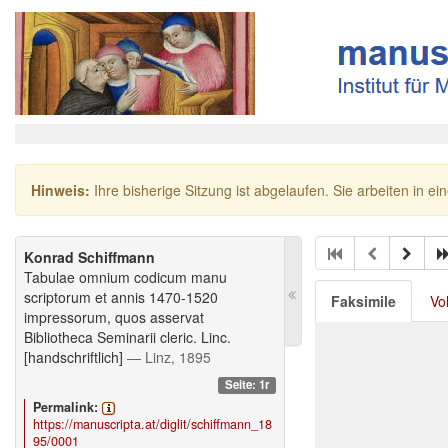
Hinweis:
Ihre bisherige Sitzung ist abgelaufen. Sie arbeiten in ei
Konrad Schiffmann
Tabulae omnium codicum manu
scriptorum et annis 1470-1520
Faksimile
Vo
impressorum, quos asservat
Bibliotheca Seminarii cleric. Linc.
[handschriftlich]
— Linz, 1895
Seite: 1r
Permalink:
https://manuscripta.at/diglit/schiffmann_18
95/0001