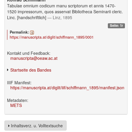
Tabulae omnium codicum manu scriptorum et annis 1470-
1520 impressorum, quos asservat Bibliotheca Seminarii cleric.
Linc. [handschriftlich]
— Linz, 1895
Seite: 1r
Permalink:
https://manuscripta.at/diglit/schiffmann_1895/0001
Kontakt und Feedback:
manuscripta@oeaw.ac.at
Startseite des Bandes
IIIF Manifest:
https://manuscripta.at/diglit/iiif/schiffmann_1895/manifest.json
Metadaten:
METS
Inhaltsverz. u. Volltextsuche