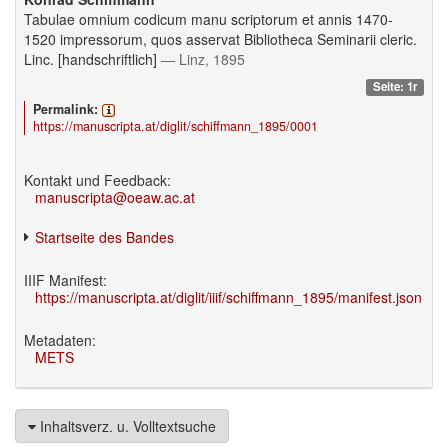
Tabulae omnium codicum manu scriptorum et annis 1470-
1520 impressorum, quos asservat Bibliotheca Seminarii cleric.
Linc. [handschriftlich]
— Linz, 1895
Seite: 1r
Permalink:
https://manuscripta.at/diglit/schiffmann_1895/0001
Kontakt und Feedback:
manuscripta@oeaw.ac.at
Startseite des Bandes
IIIF Manifest:
https://manuscripta.at/diglit/iiif/schiffmann_1895/manifest.json
Metadaten:
METS
Inhaltsverz. u. Volltextsuche