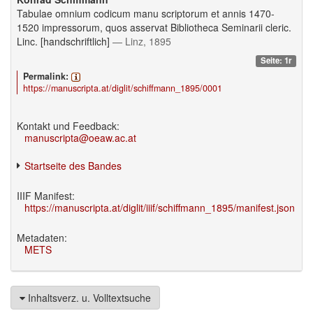
Tabulae omnium codicum manu scriptorum et annis 1470-
1520 impressorum, quos asservat Bibliotheca Seminarii cleric.
Linc. [handschriftlich]
— Linz, 1895
Seite: 1r
Permalink:
https://manuscripta.at/diglit/schiffmann_1895/0001
Kontakt und Feedback:
manuscripta@oeaw.ac.at
Startseite des Bandes
IIIF Manifest:
https://manuscripta.at/diglit/iiif/schiffmann_1895/manifest.json
Metadaten:
METS
Inhaltsverz. u. Volltextsuche