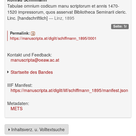
Tabulae omnium codicum manu scriptorum et annis 1470-
1520 impressorum, quos asservat Bibliotheca Seminarii cleric.
Linc. [handschriftlich]
— Linz, 1895
Seite: 1r
Permalink:
https://manuscripta.at/diglit/schiffmann_1895/0001
Kontakt und Feedback:
manuscripta@oeaw.ac.at
Startseite des Bandes
IIIF Manifest:
https://manuscripta.at/diglit/iiif/schiffmann_1895/manifest.json
Metadaten:
METS
Inhaltsverz. u. Volltextsuche