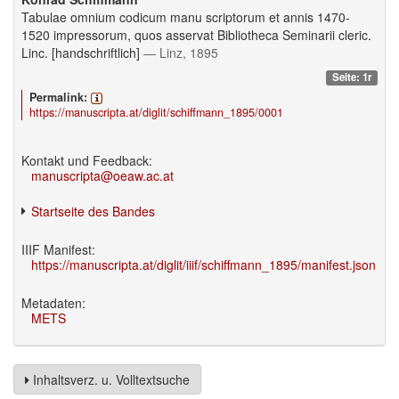
Tabulae omnium codicum manu scriptorum et annis 1470-
1520 impressorum, quos asservat Bibliotheca Seminarii cleric.
Linc. [handschriftlich]
— Linz, 1895
Seite: 1r
Permalink:
https://manuscripta.at/diglit/schiffmann_1895/0001
Kontakt und Feedback:
manuscripta@oeaw.ac.at
Startseite des Bandes
IIIF Manifest:
https://manuscripta.at/diglit/iiif/schiffmann_1895/manifest.json
Metadaten:
METS
Inhaltsverz. u. Volltextsuche