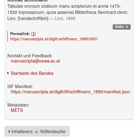
Tabulae omnium codicum manu scriptorum et annis 1470-
1520 impressorum, quos asservat Bibliotheca Seminarii cleric.
Linc. [handschriftlich]
— Linz, 1895
Seite: 1r
Permalink:
https://manuscripta.at/diglit/schiffmann_1895/0001
Kontakt und Feedback:
manuscripta@oeaw.ac.at
Startseite des Bandes
IIIF Manifest:
https://manuscripta.at/diglit/iiif/schiffmann_1895/manifest.json
Metadaten:
METS
Inhaltsverz. u. Volltextsuche