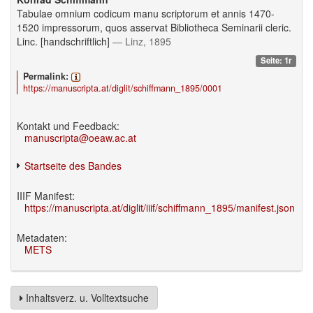
Tabulae omnium codicum manu scriptorum et annis 1470-
1520 impressorum, quos asservat Bibliotheca Seminarii cleric.
Linc. [handschriftlich]
— Linz, 1895
Seite: 1r
Permalink:
https://manuscripta.at/diglit/schiffmann_1895/0001
Kontakt und Feedback:
manuscripta@oeaw.ac.at
Startseite des Bandes
IIIF Manifest:
https://manuscripta.at/diglit/iiif/schiffmann_1895/manifest.json
Metadaten:
METS
Inhaltsverz. u. Volltextsuche