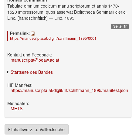
Tabulae omnium codicum manu scriptorum et annis 1470-
1520 impressorum, quos asservat Bibliotheca Seminarii cleric.
Linc. [handschriftlich]
— Linz, 1895
Seite: 1r
Permalink:
https://manuscripta.at/diglit/schiffmann_1895/0001
Kontakt und Feedback:
manuscripta@oeaw.ac.at
Startseite des Bandes
IIIF Manifest:
https://manuscripta.at/diglit/iiif/schiffmann_1895/manifest.json
Metadaten:
METS
Inhaltsverz. u. Volltextsuche