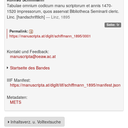
Tabulae omnium codicum manu scriptorum et annis 1470-
1520 impressorum, quos asservat Bibliotheca Seminarii cleric.
Linc. [handschriftlich]
— Linz, 1895
Seite: 1r
Permalink:
https://manuscripta.at/diglit/schiffmann_1895/0001
Kontakt und Feedback:
manuscripta@oeaw.ac.at
Startseite des Bandes
IIIF Manifest:
https://manuscripta.at/diglit/iiif/schiffmann_1895/manifest.json
Metadaten:
METS
Inhaltsverz. u. Volltextsuche