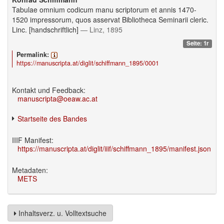
Tabulae omnium codicum manu scriptorum et annis 1470-
1520 impressorum, quos asservat Bibliotheca Seminarii cleric.
Linc. [handschriftlich]
— Linz, 1895
Seite: 1r
Permalink:
https://manuscripta.at/diglit/schiffmann_1895/0001
Kontakt und Feedback:
manuscripta@oeaw.ac.at
Startseite des Bandes
IIIF Manifest:
https://manuscripta.at/diglit/iiif/schiffmann_1895/manifest.json
Metadaten:
METS
Inhaltsverz. u. Volltextsuche